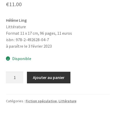
€
11.00
Hélène Ling
Littérature
Format 11 x 17 cm, 96 pages, 11 euros
isbn : 978-2-492628-04-7
à paraître le 3 février 2023
Disponible
quantité
Ajouter au panier
de
Aires
de
prières
Catégories :
Fiction spéculative
,
Littérature