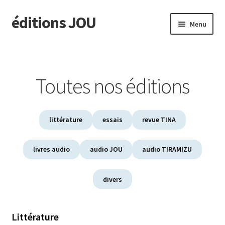
éditions JOU
Aller
Aller
Menu
à
au
la
contenu
À paraître
navigation
Actus
Toutes nos éditions
Ouvrir
Catalogue
le
littérature
essais
revue TINA
menu
Toutes nos éditions
enfant
livres audio
audio JOU
audio TIRAMIZU
Littérature
divers
Essais
TINA la revue
Littérature