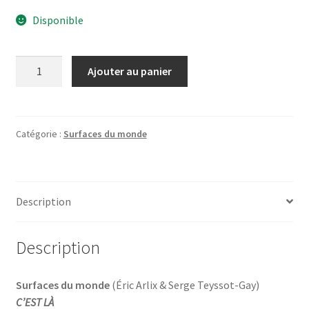
Disponible
quantité
Ajouter au panier
de
C'est
là
Catégorie :
Surfaces du monde
Description
Description
Surfaces du monde
(Éric Arlix & Serge Teyssot-Gay)
C’EST LÀ