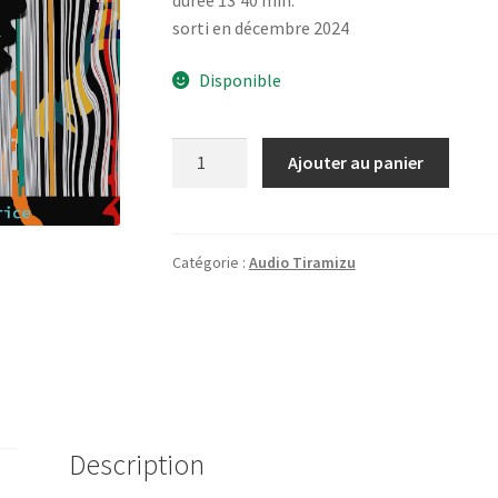
sorti en décembre 2024
Disponible
quantité
Ajouter au panier
de
Futur
fracassé
Catégorie :
Audio Tiramizu
Description