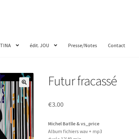
TINA
édit. JOU
Presse/Notes
Contact
Futur fracassé
€
3.00
Michel Batlle & vs_price
Album fichiers wav + mp3
durée 13’40 min.