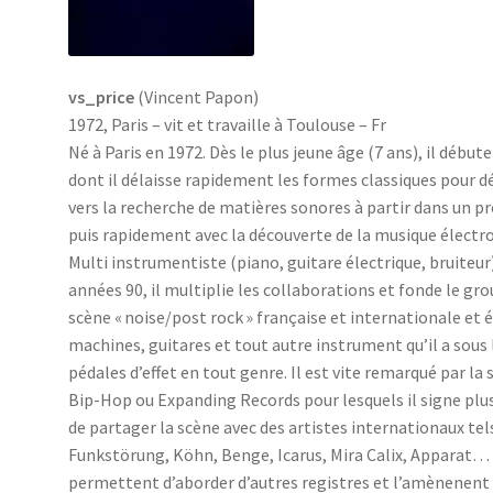
vs_price
(Vincent Papon)
1972, Paris – vit et travaille à Toulouse – Fr
Né à Paris en 1972. Dès le plus jeune âge (7 ans), il débu
dont il délaisse rapidement les formes classiques pour d
vers la recherche de matières sonores à partir dans un 
puis rapidement avec la découverte de la musique électr
Multi instrumentiste (piano, guitare électrique, bruiteur
années 90, il multiplie les collaborations et fonde le gr
scène « noise/post rock » française et internationale et 
machines, guitares et tout autre instrument qu’il a so
pédales d’effet en tout genre. Il est vite remarqué par la
Bip-Hop ou Expanding Records pour lesquels il signe plu
de partager la scène avec des artistes internationaux tel
Funkstörung, Köhn, Benge, Icarus, Mira Calix, Apparat…
permettent d’aborder d’autres registres et l’amènenent à