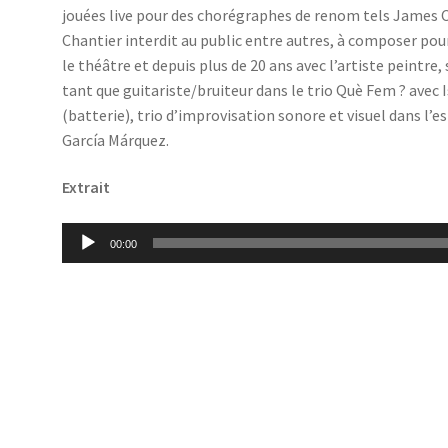
jouées live pour des chorégraphes de renom tels James Carl
Chantier interdit au public entre autres, à composer p
le théâtre et depuis plus de 20 ans avec l’artiste peintre,
tant que guitariste/bruiteur dans le trio Què Fem ? avec
(batterie), trio d’improvisation sonore et visuel dans l’e
García Márquez.
Extrait
Lecteur
00:00
audio