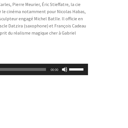
es, Pierre Meurier, Éric Stieffatre, la cie
our le cinéma notamment pour Nicolas Habas,
 sculpteur engagé Michel Batlle. Il officie en
 Iscle Datzira (saxophone) et François Cadeau
sprit du réalisme magique cher à Gabriel
Utilisez
00:00
les
flèches
haut/bas
pour
augmenter
ou
diminuer
le