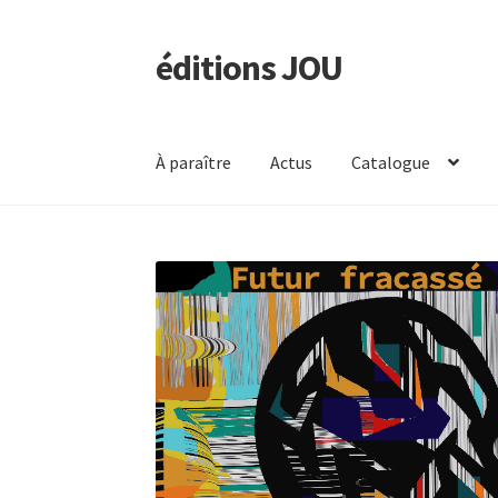
éditions JOU
Aller
Aller
à
au
la
contenu
navigation
À paraître
Actus
Catalogue