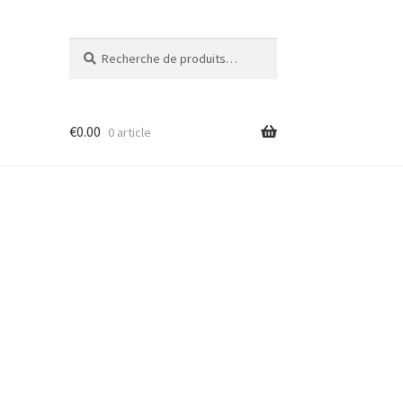
Recherche
Recherche
pour :
€
0.00
0 article