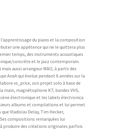
te l’apprentissage du piano et la composition
ébuter une appétence qui ne le quittera plus
premier temps, des instruments acoustiques
onique/concrète et le jazz contemporain.
) mais aussi arrangeur MAO, à partir des
oupe Anah qui évolue pendant 6 années sur la
élabore vs_price, son projet solo à base de
us la main, magnétophone K7, bandes VHS,
 scène électronique et les labels électronica
sieurs albums et compilations et lui permet
s que Vladislav Delay, Tim Hecker,
 Ses compositions remarquées lui
 produire des créations originales parfois