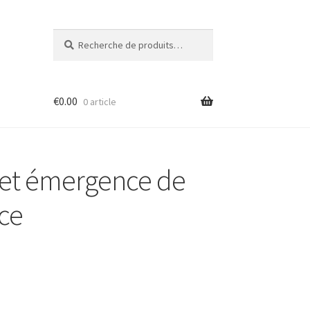
Recherche
Recherche
pour :
€
0.00
0 article
 et émergence de
nce