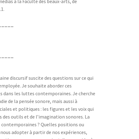
édias à la Faculté des beaux-arts, de
11.
_____
_____
e discursif suscite des questions sur ce qui
e employée. Je souhaite aborder ces
s dans les luttes contemporaines. Je cherche
die de la pensée sonore, mais aussi à
les et politiques : les figures et les voix qui
is des outils et de l’imagination sonores. La
es contemporaines ? Quelles positions ou
-nous adopter à partir de nos expériences,