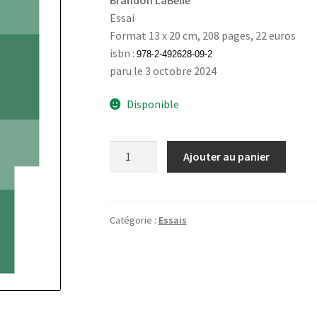
Essai
Format 13 x 20 cm, 208 pages, 22 euros
isbn :
978-2-492628-09-2
paru le 3 octobre 2024
Disponible
quantité
Ajouter au panier
de
Sonic
Agency,
son
Catégorie :
Essais
et
émergence
de
formes
de