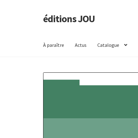
éditions JOU
Aller
Aller
à
au
la
contenu
navigation
À paraître
Actus
Catalogue