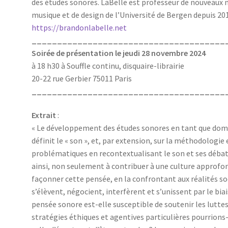
des études sonores. LaBelle est professeur de nouveaux m
musique et de design de l’Université de Bergen depuis 20
https://brandonlabelle.net
______________________________________
Soirée de présentation le jeudi 28 novembre 2024
à 18 h30 à Souffle continu, disquaire-librairie
20-22 rue Gerbier 75011 Paris
______________________________________
Extrait
:
« Le développement des études sonores en tant que domain
définit le « son », et, par extension, sur la méthodologi
problématiques en recontextualisant le son et ses débat
ainsi, non seulement à contribuer à une culture approfon
façonner cette pensée, en la confrontant aux réalités socia
s’élèvent, négocient, interfèrent et s’unissent par le bia
pensée sonore est-elle susceptible de soutenir les lutt
stratégies éthiques et agentives particulières pourrions