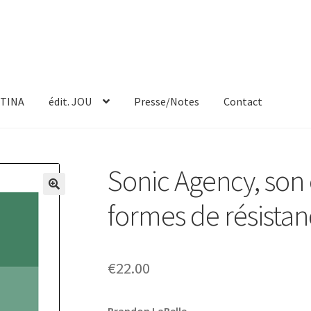
TINA
édit. JOU
Presse/Notes
Contact
Sonic Agency, son
formes de résista
€
22.00
Brandon LaBelle