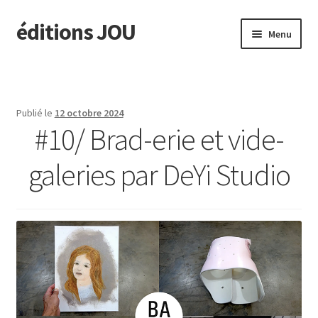
éditions JOU
Aller
Aller
Menu
à
au
la
contenu
À paraître
navigation
Actus
Publié le
12 octobre 2024
#10/ Brad-erie et vide-
Ouvrir
Catalogue
le
galeries par DeYi Studio
menu
Ouvrir
TINA
enfant
le
menu
Ouvrir
édit. JOU
enfant
le
menu
Presse/Notes
enfant
Contact