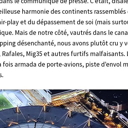
u dans le communiqué de presse. C’était, disa
eilleuse harmonie des continents rassemblé
 fair-play et du dépassement de soi (mais surto
ue. Mais de notre côté, vautrés dans le canap
pping désenchanté, nous avons plutôt cru y 
, Rafales, Mig35 et autres furtifs malfaisants
la fois armada de porte-avions, piste d’envol m
s.