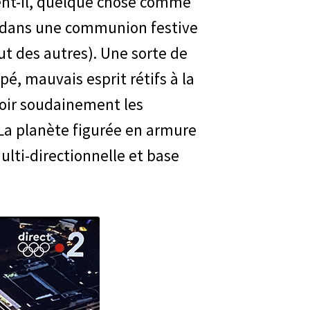
ient-il, quelque chose comme
s dans une communion festive
ut des autres). Une sorte de
é, mauvais esprit rétifs à la
voir soudainement les
. La planète figurée en armure
ulti-directionnelle et base