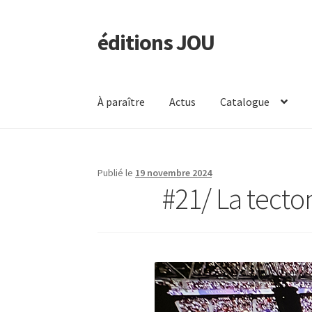
éditions JOU
Aller
Aller
à
au
la
contenu
navigation
À paraître
Actus
Catalogue
Publié le
19 novembre 2024
#21/ La tecto