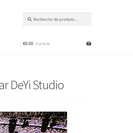
Recherche
Recherche
pour :
€
0.00
0 article
ar DeYi Studio