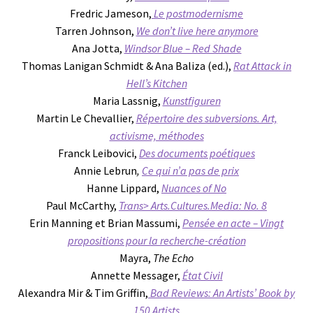
Fredric Jameson,
Le postmodernisme
Tarren Johnson,
We don’t live here anymore
Ana Jotta,
Windsor Blue – Red Shade
Thomas Lanigan Schmidt & Ana Baliza (ed.),
Rat Attack in
Hell’s Kitchen
Maria Lassnig,
Kunstfiguren
Martin Le Chevallier,
Répertoire des subversions. Art,
activisme, méthodes
Franck Leibovici,
Des documents poétiques
Annie Lebrun
,
Ce qui n’a pas de prix
Hanne Lippard,
Nuances of No
Paul McCarthy,
Trans> Arts.Cultures.Media: No. 8
Erin Manning et Brian Massumi,
Pensée en acte – Vingt
propositions pour la recherche-création
Mayra,
The Echo
Annette Messager,
État Civil
Alexandra Mir & Tim Griffin,
Bad Reviews: An Artists’ Book by
150 Artists