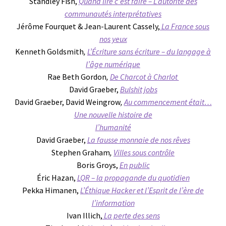
Standley Fish,
Quand lire c’est faire – L’autorité des
communautés interprétatives
Jérôme Fourquet & Jean-Laurent Cassely,
La France sous
nos yeux
Kenneth Goldsmith
,
L’Écriture sans écriture – du langage à
l’âge numérique
Rae Beth Gordon
,
De Charcot à Charlot
David Graeber,
Bulshit jobs
David Graeber, David Weingrow
,
Au commencement était…
Une nouvelle histoire de
l’humanité
David Graeber,
La fausse monnaie de nos rêves
Stephen Graham
,
Villes sous contrôle
Boris Groys,
En public
Éric Hazan,
LQR – la propagande du quotidien
Pekka Himanen,
L’Éthique Hacker et l’Esprit de l’ère de
l’information
Ivan Illich,
La perte des sens