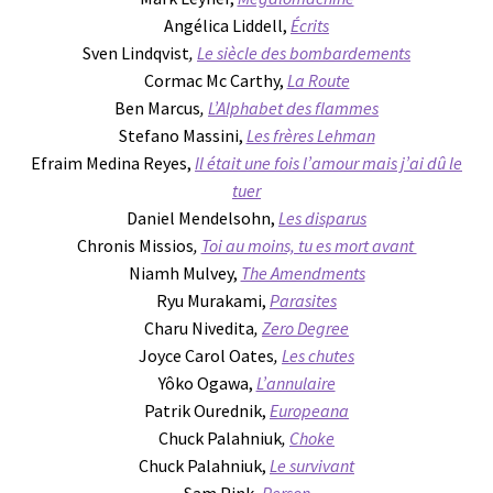
Angélica Liddell,
Écrits
Sven Lindqvist
,
Le siècle des bombardements
Cormac Mc Carthy,
La Route
Ben Marcus
,
L’Alphabet des flammes
Stefano Massini,
Les frères Lehman
Efraim Medina Reyes,
Il était une fois l’amour mais j’ai dû le
tuer
Daniel Mendelsohn,
Les disparus
Chronis Missios
,
Toi au moins, tu es mort avant
Niamh Mulvey,
The Amendments
Ryu Murakami,
Parasites
Charu Nivedita
,
Zero Degree
Joyce Carol Oates
,
Les chutes
Yôko Ogawa,
L’annulaire
Patrik Ourednik,
Europeana
Chuck Palahniuk
,
Choke
Chuck Palahniuk,
Le survivant