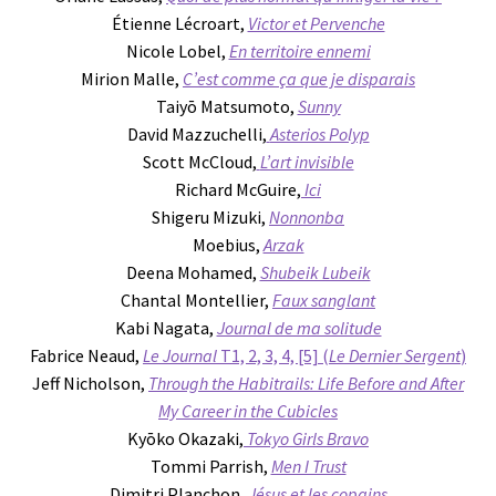
Étienne Lécroart,
Victor et Pervenche
Nicole Lobel,
En territoire ennemi
Mirion Malle,
C’est comme ça que je disparais
Taiyō Matsumoto,
Sunny
David Mazzuchelli,
Asterios Polyp
Scott McCloud,
L’art invisible
Richard McGuire,
Ici
Shigeru Mizuki,
Nonnonba
Moebius,
Arzak
Deena Mohamed,
Shubeik Lubeik
Chantal Montellier,
Faux sanglant
Kabi Nagata,
Journal de ma solitude
Fabrice Neaud,
Le Journal
T1, 2, 3, 4, [5] (
Le Dernier Sergent
)
Jeff Nicholson,
Through the Habitrails: Life Before and After
My Career in the Cubicles
Kyōko Okazaki,
Tokyo Girls Bravo
Tommi Parrish,
Men I Trust
Dimitri Planchon,
Jésus et les copains