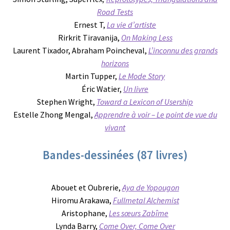
Road Tests
Ernest T,
La vie d’artiste
Rirkrit Tiravanija,
On Making Less
Laurent Tixador, Abraham Poincheval,
L’inconnu des grands
horizons
Martin Tupper,
Le Mode Story
Éric Watier,
Un livre
Stephen Wright,
Toward a Lexicon of Usership
Estelle Zhong Mengal,
Apprendre à voir – Le point de vue du
vivant
Bandes-dessinées (87 livres)
Abouet et Oubrerie,
Aya de Yopougon
Hiromu Arakawa,
Fullmetal Alchemist
Aristophane,
Les sœurs Zabîme
Lynda Barry,
Come Over, Come Over