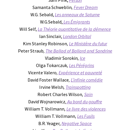
Sam Pink,
Person
Samanta Schweblin
,
Fever Dream
W.G. Sebald,
Les anneaux de Saturne
W.G.Sebald,
Les Émigrants
Will Self,
La Théorie quantitative de la démence
Ian Sinclair,
London Orbital
Kim Stanley Robinson
,
Le Ministère du futur
Peter Straub
,
The Ballad of Ballard and Sandrine
Vladimir Sorokin
,
Ice
Olga Tokarczuk
,
Les Pérégrins
Vicente Valero
,
Expérience et pauvreté
David Foster Wallace
,
L’infinie comédie
Irvine Welsh
,
Trainspotting
Robert Charles Wilson
,
Spin
David Wojnarowicz
,
Au bord du gouffre
William T. Vollmann
,
Le livre des violences
William T. Vollmann
,
Les Fusils
B.R. Yeager,
Negative Space