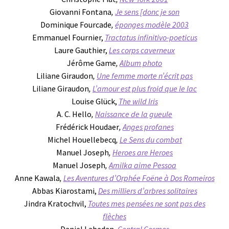
Giovanni Fontana
,
Je sens [donc je son
Dominique Fourcade
,
éponges modèle 2003
Emmanuel Fournier,
Tractatus infinitivo-poeticus
Laure Gauthier,
Les corps caverneux
Jérôme Game
,
Album photo
Liliane Giraudon
,
Une femme morte n’écrit pas
Liliane Giraudon
,
L’amour est plus froid que le lac
Louise Glück,
The wild Iris
A. C. Hello
,
Naissance de la gueule
Frédérick Houdaer
,
Anges profanes
Michel Houellebecq
,
Le Sens du combat
Manuel Joseph
,
Heroes are Heroes
Manuel Joseph
,
Amilka aime Pessoa
Anne Kawala
,
Les Aventures d’Orphée Foëne à Dos Romeiros
Abbas Kiarostami,
Des milliers d’arbres solitaires
Jindra Kratochvil,
Toutes mes pensées ne sont pas des
flèches