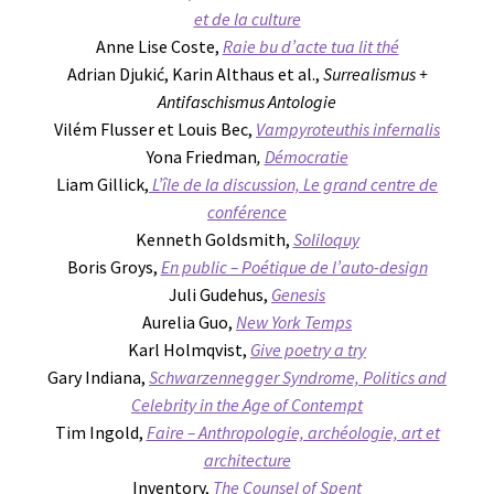
et de la culture
Anne Lise Coste,
Raie bu d’acte tua lit thé
Adrian Djukić, Karin Althaus et al.,
Surrealismus +
Antifaschismus Antologie
Vilém Flusser et Louis Bec,
Vampyroteuthis infernalis
Yona Friedman
,
Démocratie
Liam Gillick,
L’île de la discussion, Le grand centre de
conférence
Kenneth Goldsmith,
Soliloquy
Boris Groys,
En public – Poétique de l’auto-design
Juli Gudehus,
Genesis
Aurelia Guo,
New York Temps
Karl Holmqvist,
Give poetry a try
Gary Indiana,
Schwarzennegger Syndrome, Politics and
Celebrity in the Age of Contempt
Tim Ingold,
Faire – Anthropologie, archéologie, art et
architecture
Inventory,
The Counsel of Spent