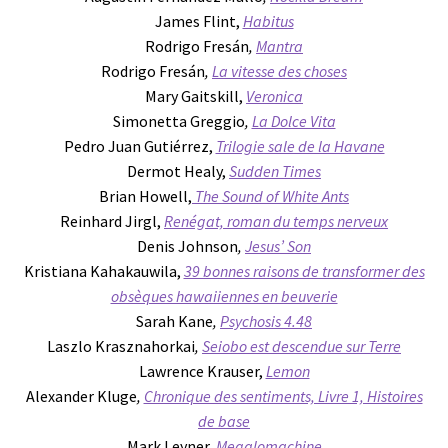
James Flint,
Habitus
Rodrigo Fresán
,
Mantra
Rodrigo Fresán
,
La vitesse des choses
Mary Gaitskill,
Veronica
Simonetta Greggio
,
La Dolce Vita
Pedro Juan Gutiérrez,
Trilogie sale de la Havane
Dermot Healy,
Sudden Times
Brian Howell,
The Sound of White Ants
Reinhard Jirgl,
Renégat, roman du temps nerveux
Denis Johnson
,
Jesus’ Son
Kristiana Kahakauwila,
39 bonnes raisons de transformer des
obsèques hawaiiennes en beuverie
Sarah Kane
,
Psychosis 4.48
Laszlo Krasznahorkai
,
Seiobo est descendue sur Terre
Lawrence Krauser,
Lemon
Alexander Kluge
,
Chronique des sentiments, Livre 1, Histoires
de base
Mark Leyner,
Megalomachine