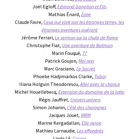
Joël Egloff,
Edmond Ganglion et Fils
Mathias Énard,
Zone
Claude Favre,
Ceux qui vont par les étranges terres, les
étranges aventures quérant
Jérôme Ferrari,
Le sermon sur la chute de Rome
Christophe Fiat,
Une aventure de Batman
Marin Fouqué
,
77
Patrick Goujon
,
Moi non
Marc Graciano
,
Le Sacret
Phoebe Hadjimarkos Clarke,
Tabor
Iliana Holguin Theodorescu,
Aller avec la chance
Michel Houellebecq,
Extension du domaine de la lutte
Régis Jauffret
,
Univers univers
Simon Johanin,
L’été des charognes
Jacques Jouet
,
MRM
Marine Kergadallan
,
Elle neige
Mathieu Larnaudie
,
Les effondrés
Linda Lê
,
Cronos