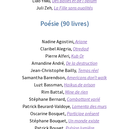
Liao Yiwu
,
Des Balles et de l’opium
Juli Zeh
,
La Fille sans qualités
Poésie (90 livres)
Nadine Agostini,
Ariane
Claribel Alegria,
Otredad
Pierre Alferi,
Kub Or
Amandine André
,
De la destruction
Jean-Christophe Bailly
,
Temps réel
Samantha Barendson,
Americans don’t walk
Luzt Bassman,
Haïkus de prison
Rim Battal,
Mine de rien
Stéphane Bernard,
Combattant varié
Patrick Beurard-Valdoye
,
Lamenta des murs
Oscarine Bosquet,
Participe présent
Stéphane Bouquet,
Un monde existe
Patrick Bouvet,
Pulsion lumière