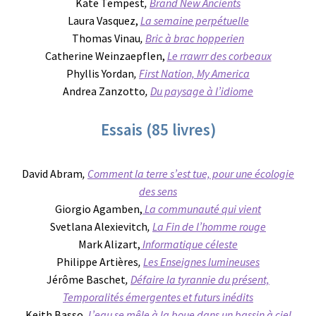
Kate Tempest
,
Brand New Ancients
Laura Vasquez,
La semaine perpétuelle
Thomas Vinau
,
Bric à brac hopperien
Catherine Weinzaepflen,
Le rrawrr des corbeaux
Phyllis Yordan
,
First Nation, My America
Andrea Zanzotto
,
Du paysage à l’idiome
Essais (85 livres)
David Abram
,
Comment la terre s’est tue, pour une écologie
des sens
Giorgio Agamben,
La communauté qui vient
Svetlana Alexievitch
,
La Fin de l’homme rouge
Mark Alizart,
Informatique céleste
Philippe Artières
,
Les Enseignes lumineuses
Jérôme Baschet
,
Défaire la tyrannie du présent,
Temporalités émergentes et futurs inédits
Keith Basso
,
L’eau se mêle à la boue dans un bassin à ciel