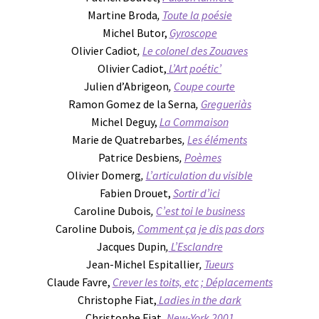
Martine Broda
,
Toute la poésie
Michel Butor,
Gyroscope
Olivier Cadiot
,
Le colonel des Zouaves
Olivier Cadiot,
L’Art poétic’
Julien d’Abrigeon
,
Coupe courte
Ramon Gomez de la Serna
,
Gregueriàs
Michel Deguy,
La Commaison
Marie de Quatrebarbes
,
Les éléments
Patrice Desbiens
,
Poèmes
Olivier Domerg
,
L’articulation du visible
Fabien Drouet,
Sortir d’ici
Caroline Dubois
,
C’est toi le business
Caroline Dubois
,
Comment ça je dis pas dors
Jacques Dupin
,
L’Esclandre
Jean-Michel Espitallier
,
Tueurs
Claude Favre,
Crever les toits, etc ; Déplacements
Christophe Fiat,
Ladies in the dark
Christophe Fiat
,
New-York 2001