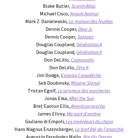
Blake Butler
,
Scorch Atlas
Michael Cisco
,
Argent Animal
Mark Z. Danielewski,
La maison des feuilles
Dennis Cooper,
Dieu Jr.
Dennis Cooper,
Salopes
Douglas Coupland
,
Génération A
Douglas Coupland
,
Génération X
Don DeLillo
,
Cosmopolis
Don DeLillo
,
Zéro K
Jim Dodge
, L
’oiseau Canadèche
Seb Doubinsky
,
Missing Signal
Tristan Egolf,
Le seigneur des porcheries
Jonas Eika
,
After the Sun
Bret Easton Ellis
,
American psycho
James Ellroy
,
Ma part d’ombre
Giuliano di Empoli,
Les ingénieurs du chaos
Hans Magnus Enzensberger
,
Le bref été de l’anarchie
Augustín Fernández Mallo
,
Nocilla Dream