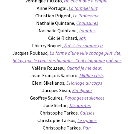
Véronique Pittolo
,
Hélène mode d’emploi
Anne Portugal,
La formuel flirt
Christian Prigent
,
Le Professeur
Nathalie Quintane
,
Chaussures
Nathalie Quintane,
Tomates
Cécile Richard,
Jak
Thierry Roquet
,
À résister comme ça
Jacques Roubaud
,
La forme d’une ville change plus vite,
hélas, que le cœur des humains. Cent cinquante poèmes
Valérie Rouzeau
,
Quand je me deux
Jean-François Santoro,
Midlife crisis
Eleni Sikelianos
,
L’Horloge au corps
Jacques Sivan
,
Similijake
Geoffrey Squires
,
Paysages et silences
Jude Stefan
,
Disparates
Christophe Tarkos
,
Caisses
Christophe Tarkos
,
Le signe =
Christophe Tarkos
,
Pan