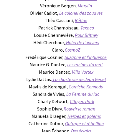
Véronique Bergen
,
Marylin
Olivier Cadiot,
Le colonel des zouaves
Théo Casciani,
Rétine
Patrick Chamoiseau,
Texaco
Louise Chennevière,
Pour Britney
Hédi Cherchour,
Hôtel de l’univers
Claro,
CosmoZ
Frédérique Cosnier,
Suzanne et l’influence
Maurice G. Dantec,
Les racines du mal
Maurice Dantec
,
Villa Vortex
Lydie Dattas
, La chaste vie de Jean Genet
Maylis de Kerangal,
Corniche Kennedy
Sandra de Vivies
,
La Femme du lac
Charly Delwart
,
Citoyen Park
Sophie Divry,
Rouvrir le roman
Manuela Draeger,
Herbes et golems
Catherine Dufour,
Outrage et rébellion
Jean Échenoz,
Des éclairs