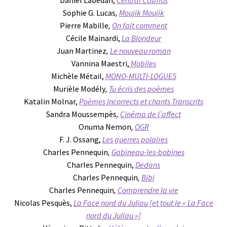
Daniel Labedan,
Central Cosmos
Sophie G. Lucas
,
Moujik Moujik
Pierre Mabille
,
On fait comment
Cécile Mainardi,
La Blondeur
Juan Martinez
,
Le nouveau roman
Vannina Maestri,
Mobiles
Michèle Métail,
MONO-MULTI-LOGUES
Murièle Modély
,
Tu écris des poèmes
Katalin Molnar,
Poèmes Incorrects et chants Transcrits
Sandra Moussempès
,
Cinéma de l’affect
Onuma Nemon
,
OGR
F. J. Ossang,
Les guerres polaires
Charles Pennequin
,
Gabineau-les-bobines
Charles Pennequin,
Dedans
Charles Pennequin
,
Bibi
Charles Pennequin
,
Comprendre la vie
Nicolas Pesquès,
La Face nord du Juliau [et tout le « La Face
nord du Juliau »]