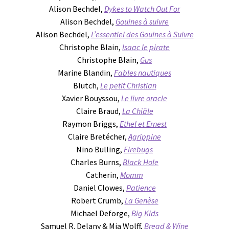
Alison Bechdel,
Dykes to Watch Out For
Alison Bechdel,
Gouines à suivre
Alison Bechdel,
L’essentiel des Gouines à Suivre
Christophe Blain,
Isaac le pirate
Christophe Blain,
Gus
Marine Blandin,
Fables nautiques
Blutch,
Le petit Christian
Xavier Bouyssou,
Le livre oracle
Claire Braud,
La Chiâle
Raymon Briggs,
Ethel et Ernest
Claire Bretécher,
Agrippine
Nino Bulling,
Firebugs
Charles Burns,
Black Hole
Catherin,
Momm
Daniel Clowes,
Patience
Robert Crumb,
La Genèse
Michael Deforge,
Big Kids
Samuel R. Delany & Mia Wolff,
Bread & Wine