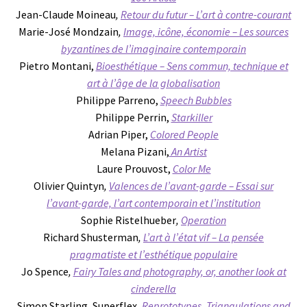
Jean-Claude Moineau
,
Retour du futur – L’art à contre-courant
Marie-José Mondzain
,
Image, icône, économie – Les sources
byzantines de l’imaginaire contemporain
Pietro Montani,
Bioesthétique – Sens commun, technique et
art à l’âge de la globalisation
Philippe Parreno,
Speech Bubbles
Philippe Perrin,
Starkiller
Adrian Piper,
Colored People
Melana Pizani,
An Artist
Laure Prouvost,
Color Me
Olivier Quintyn
,
Valences de l’avant-garde – Essai sur
l’avant-garde, l’art contemporain et l’institution
Sophie Ristelhueber
,
Operation
Richard Shusterman
,
L’art à l’état vif – La pensée
pragmatiste et l’esthétique populaire
Jo Spence
,
Fairy Tales and photography, or, another look at
cinderella
Simon Starling, Superflex
,
Reprototypes, Triangulations and