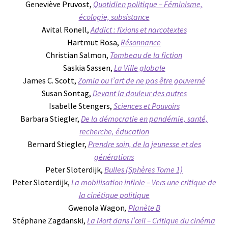
Geneviève Pruvost,
Quotidien politique – Féminisme,
écologie, subsistance
Avital Ronell,
Addict : fixions et narcotextes
Hartmut Rosa,
Résonnance
Christian Salmon,
Tombeau de la fiction
Saskia Sassen,
La Ville globale
James C. Scott,
Zomia ou l’art de ne pas être gouverné
Susan Sontag,
Devant la douleur des autres
Isabelle Stengers,
Sciences et Pouvoirs
Barbara Stiegler,
De la démocratie en pandémie, santé,
recherche, éducation
Bernard Stiegler,
Prendre soin, de la jeunesse et des
générations
Peter Sloterdijk,
Bulles (Sphères Tome 1)
Peter Sloterdijk,
La mobilisation infinie – Vers une critique de
la cinétique politique
Gwenola Wagon
,
Planète B
Stéphane Zagdanski,
La Mort dans l’œil – Critique du cinéma