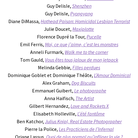
Guy Delisle,
Shenzhen
Guy Delisle,
Pyongyang
Diane DiMassa,
Hothead Paisan: Homicidal Lesbian Terrorist
Julie Doucet,
Maxiplotte
Florence Dupré la Tour,
Pucelle
Emil Ferris,
Moi, ce que j’aime, c’est les monstres
Anneli Furmark,
Walk me to the corner
Tom Gauld,
Vous êtes tous jaloux de mon jetpack
Melinda Gebbie,
Filles perdues
Dominique Goblet et Dominique Théâte,
L’Amour Dominical
Alex Graham,
Dog Biscuits
Emmanuel Guibert,
Le photographe
Anna Haifisch,
The Artist
Gilbert Hernandez,
Love and Rockets X
Elisabeth Holleville,
L’été fantôme
Ben Katchor,
Julius Knipl, Real Estate Photographer
Pierre la Police,
Les Practiciens de l’Infernal
Oriane Lassus,
Quoi de plus normal qu’infliger la vie ?