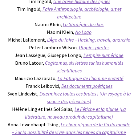
Tim Ingold,
Une brève histoire des lignes
Tim Ingold,
Faire Anthropologie, archéologie, art et
architecture
Naomi Klein,
La Stratégie du choc
Naomi Klein
,
No Logo
Michel Lallement,
L’Âge du faire – Hacking, travail, anarchie
Peter Lamborn Wilson
,
Utopies pirates
Jean Lassègue, Giuseppe Longo
,
L’empire numérique
Bruno Latour,
Cogitamus, six lettres sur les humanités
scientifiques
Maurizio Lazzarato,
La Fabrique de l’homme endetté
Franck Leibovici,
Des documents poétiques
Sven Lindqvist,
Exterminez toutes ces brutes ! (Un voyage à la
source des génocides)
Hélène Ling et Inès Sol Salas
,
Le Fétiche et la plume (La
littérature, nouveau produit du capitalisme)
Anna Lowenhaupt Tsing,
Le champignon de la fin du monde
– Sur la possibilité de vivre dans les ruines du capitalisme