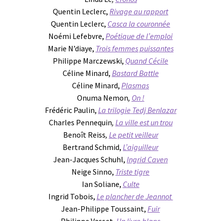
Quentin Leclerc,
Rivage au rapport
Quentin Leclerc,
Casca la couronnée
Noémi Lefebvre,
Poétique de l’emploi
Marie N’diaye,
Trois femmes puissantes
Philippe Marczewski,
Quand Cécile
Céline Minard,
Bastard Battle
Céline Minard,
Plasmas
Onuma Nemon
,
On !
Frédéric Paulin,
La trilogie
Tedj Benlazar
Charles Pennequin
,
La ville est un trou
Benoît Reiss
,
Le petit veilleur
Bertrand Schmid,
L’aiguilleur
Jean-Jacques Schuhl,
Ingrid Caven
Neige Sinno,
Triste tigre
Ian Soliane,
Culte
Ingrid Tobois,
Le plancher de Jeannot
Jean-Philippe Toussaint,
Fuir
Philippe Vasset,
Un livre blanc