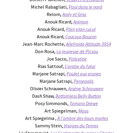
Michel Rabagliati,
Paul dans le nord
Relom,
Andy et Gina
Anouk Ricard,
Animan
Anouk Ricard,
Plan plan cucul
Anouk Ricard,
Coucous Bouzon
Jean-Marc Rochette,
Ailefroide Altitude 3954
Don Rosa,
La jeunesse de Picsou
Joe Sacco,
Palestine
Rias Sattouf,
L’arabe du futur
Marjane Satrapi,
Poulet aux prunes
Marjane Satrapi,
Persepolis
Olivier Schrauwen,
Arsène Schrauwen
Dash Shaw,
Bottomless Belly Button
Posy Simmonds,
Tamara Drewe
Art Spiegelman,
Maus
Art Spiegelma ,
À l’ombre des tours mortes
Sammy Stein,
Visages du Temps
Liv Stromquist,
Les Sentiments du prince Charles