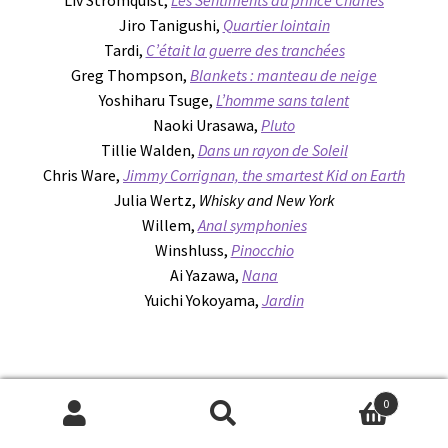
Jiro Tanigushi,
Quartier lointain
Tardi,
C’était la guerre des tranchées
Greg Thompson,
Blankets : manteau de neige
Yoshiharu Tsuge,
L’homme sans talent
Naoki Urasawa,
Pluto
Tillie Walden,
Dans un rayon de Soleil
Chris Ware,
Jimmy Corrignan, the smartest Kid on Earth
Julia Wertz,
Whisky and New York
Willem,
Anal symphonies
Winshluss,
Pinocchio
Ai Yazawa,
Nana
Yuichi Yokoyama,
Jardin
0
Recherche
Recherche