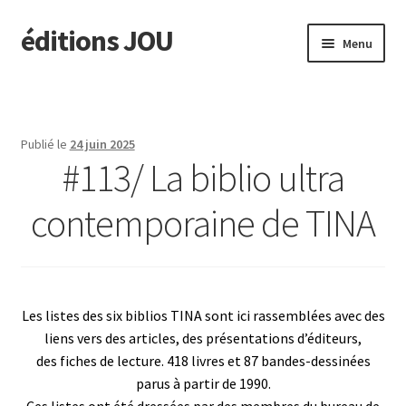
éditions JOU
Aller
Aller
Menu
à
au
la
contenu
À paraître
navigation
Actus
Publié le
24 juin 2025
#113/ La biblio ultra
Ouvrir
Catalogue
le
contemporaine de TINA
menu
TINA
enfant
Ouvrir
édit. JOU
le
Les listes des six biblios TINA sont ici rassemblées avec des
menu
Presse/Notes
liens vers des articles, des présentations d’éditeurs,
enfant
des fiches de lecture. 418 livres et 87 bandes-dessinées
Contact
parus à partir de 1990.
Ces listes ont été dressées par des membres du bureau de