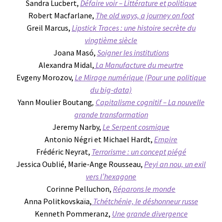
Sandra Lucbert,
Défaire voir – Littérature et politique
Robert Macfarlane,
The old ways, a journey on foot
Greil Marcus,
Lipstick Traces : une histoire secrète du
vingtième siècle
Joana Masó,
Soigner les institutions
Alexandra Midal,
La Manufacture du meurtre
Evgeny Morozov,
Le Mirage numérique (Pour une politique
du big-data)
Yann Moulier Boutang
,
Capitalisme cognitif – La nouvelle
grande transformation
Jeremy Narby,
Le Serpent cosmique
Antonio Négri et Michael Hardt,
Empire
Frédéric Neyrat,
Terrorisme : un concept piégé
Jessica Oublié, Marie-Ange Rousseau,
Peyi an nou, un exil
vers l’hexagone
Corinne Pelluchon,
Réparons le monde
Anna Politkovskaïa,
Tchétchénie, le déshonneur russe
Kenneth Pommeranz,
Une grande divergence