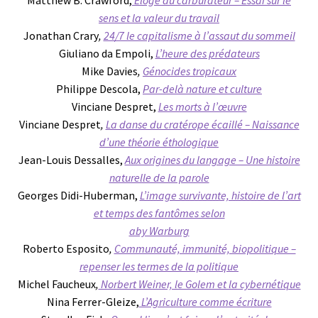
Matthew B. Crawford,
Éloge du carburateur – Essai sur le
sens et la valeur du travail
Jonathan Crary
,
24/7 le capitalisme à l’assaut du sommeil
Giuliano da Empoli,
L’heure des prédateurs
Mike Davies
,
Génocides tropicaux
Philippe Descola,
Par-delà nature et culture
Vinciane Despret,
Les morts à l’œuvre
Vinciane Despret
,
La danse du cratérope écaillé – Naissance
d’une théorie éthologique
Jean-Louis Dessalles,
Aux origines du langage – Une histoire
naturelle de la parole
Georges Didi-Huberman,
L’image survivante, histoire de l’art
et temps des fantômes selon
aby Warburg
Roberto Esposito
,
Communauté, immunité, biopolitique –
repenser les termes de la politique
Michel Faucheux
,
Norbert Weiner, le Golem et la cybernétique
Nina Ferrer-Gleize,
L’Agriculture comme écriture