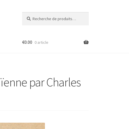
Recherche
Recherche
pour :
€
0.00
0 article
païenne par Charles