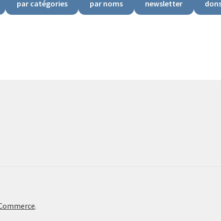
par catégories
par noms
newsletter
don
oCommerce
.