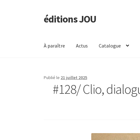
éditions JOU
Aller
Aller
à
au
la
contenu
navigation
À paraître
Actus
Catalogue
Publié le
21 juillet 2025
#128/ Clio, dialog