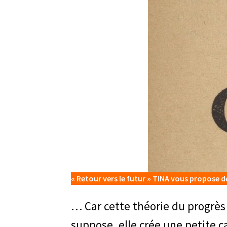
« Retour vers le futur » TINA vous propose d
… Car cette théorie du progrès 
suppose, elle crée une petite 