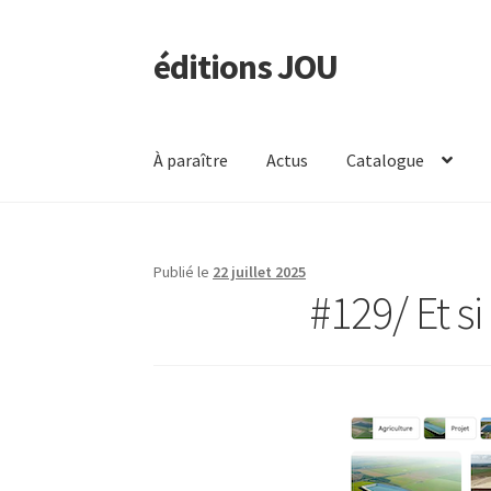
éditions JOU
Aller
Aller
à
au
la
contenu
navigation
À paraître
Actus
Catalogue
Publié le
22 juillet 2025
#129/ Et si