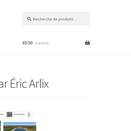
Recherche
Recherche
pour :
€
0.00
0 article
r Éric Arlix