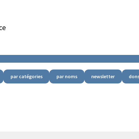
ce
par catégories
par noms
newsletter
don