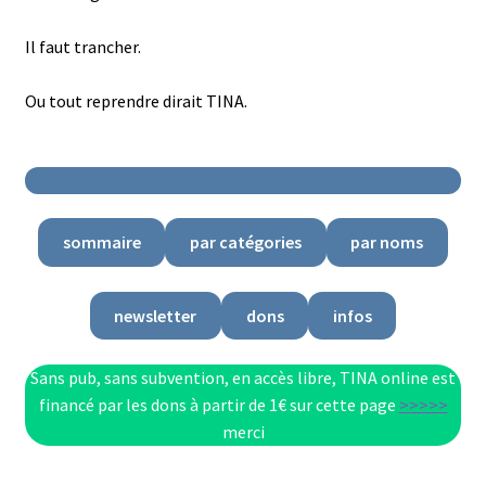
Il faut trancher.
Ou tout reprendre dirait TINA.
sommaire
par catégories
par noms
newsletter
dons
infos
Sans pub, sans subvention, en accès libre, TINA online est
financé par les dons à partir de 1€ sur cette page
>>>>>
merci