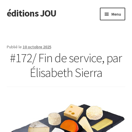
éditions JOU
Aller
Aller
Menu
à
au
la
contenu
À paraître
navigation
Actus
Publié le
10 octobre 2025
#172/ Fin de service, par
Ouvrir
Catalogue
le
Élisabeth Sierra
menu
Ouvrir
TINA
enfant
le
menu
Ouvrir
édit. JOU
enfant
le
menu
Presse/Notes
enfant
Contact