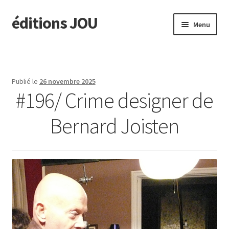
éditions JOU
Aller
Aller
Menu
à
au
la
contenu
À paraître
navigation
Actus
Publié le
26 novembre 2025
#196/ Crime designer de
Ouvrir
Catalogue
le
Bernard Joisten
menu
Ouvrir
TINA
enfant
le
menu
Ouvrir
édit. JOU
enfant
le
menu
Presse/Notes
enfant
Contact