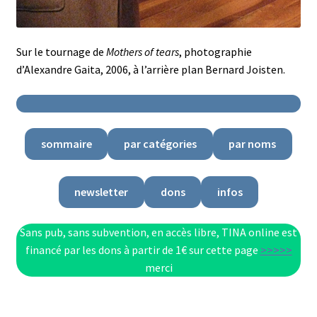
Sur le tournage de
Mothers of tears
, photographie
d’Alexandre Gaita, 2006, à l’arrière plan Bernard Joisten.
sommaire
par catégories
par noms
newsletter
dons
infos
Sans pub, sans subvention, en accès libre, TINA online est
financé par les dons à partir de 1€ sur cette page
>>>>>
merci