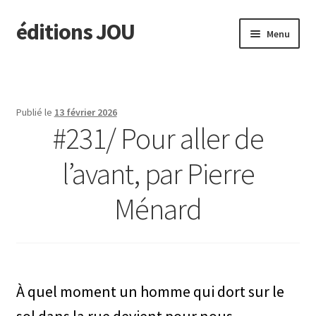
éditions JOU
Aller
Aller
Menu
à
au
la
contenu
À paraître
navigation
Actus
Publié le
13 février 2026
#231/ Pour aller de
Ouvrir
Catalogue
le
l’avant, par Pierre
menu
TINA
enfant
Ménard
Ouvrir
édit. JOU
le
menu
Presse/Notes
enfant
À quel moment un homme qui dort sur le
Contact
sol dans la rue devient pour nous