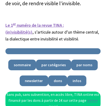
de voir, de rendre visible l’invisible.
er
Le 1
numéro
de la revue TINA :
(in)visibilité(s)
,
s’articule autour d’un thème central,
la dialectique entre invisibilité et visibilité.
sommaire
par catégories
par noms
newsletter
dons
infos
Sans pub, sans subvention, en accès libre, TINA online est
financé par les dons à partir de 1€ sur cette page
>>>>>