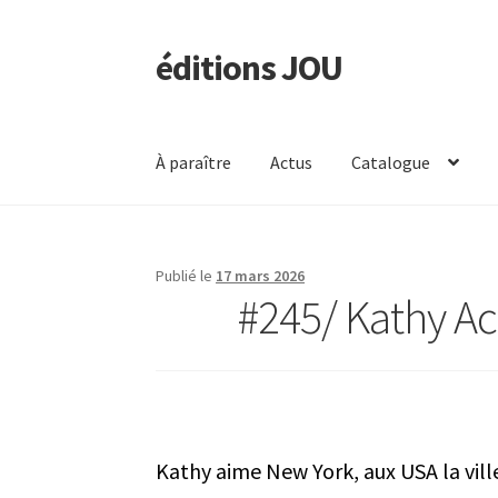
éditions JOU
Aller
Aller
à
au
la
contenu
navigation
À paraître
Actus
Catalogue
Publié le
17 mars 2026
#245/ Kathy Ack
Kathy aime New York, aux USA la ville