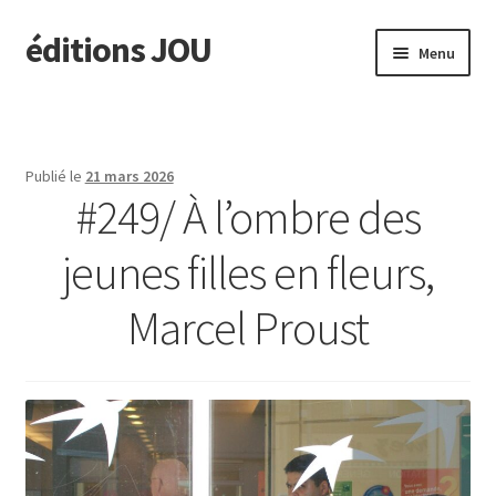
éditions JOU
Aller
Aller
Menu
à
au
la
contenu
À paraître
navigation
Actus
Publié le
21 mars 2026
#249/ À l’ombre des
Ouvrir
Catalogue
le
jeunes filles en fleurs,
menu
Ouvrir
TINA
enfant
le
Marcel Proust
menu
Ouvrir
édit. JOU
enfant
le
menu
Presse/Notes
enfant
Contact