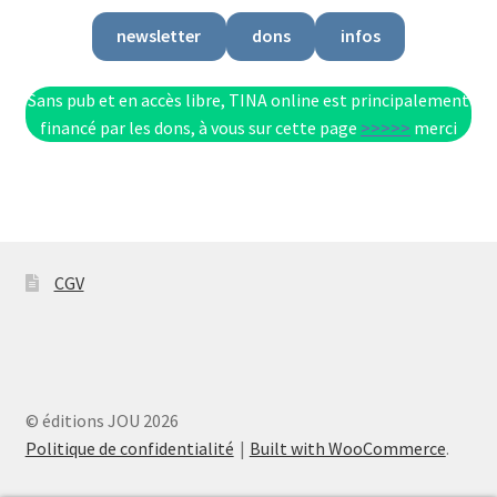
newsletter
dons
infos
Sans pub et en accès libre, TINA online est principalement
financé par les dons, à vous sur cette page
>>>>>
merci
CGV
© éditions JOU 2026
Politique de confidentialité
Built with WooCommerce
.