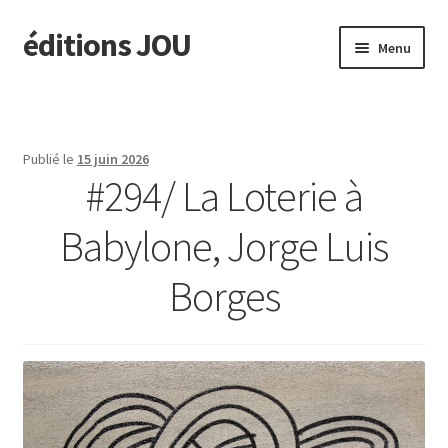
éditions JOU
Aller
Aller
Menu
à
au
la
contenu
À paraître
navigation
Actus
Publié le
15 juin 2026
#294/ La Loterie à
Ouvrir
Catalogue
le
Babylone, Jorge Luis
menu
Ouvrir
TINA
enfant
le
Borges
menu
Ouvrir
édit. JOU
enfant
le
menu
Presse/Notes
enfant
Contact