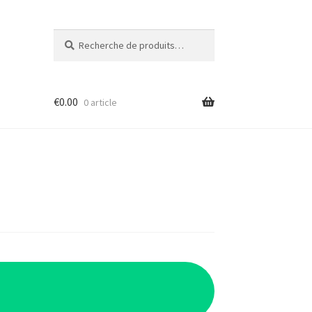
Recherche
Recherche
pour :
€
0.00
0 article