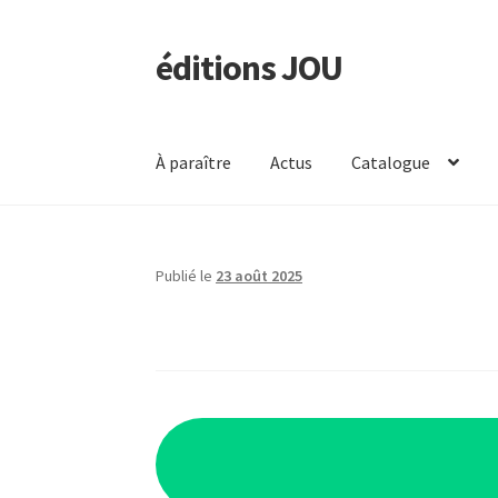
éditions JOU
Aller
Aller
à
au
la
contenu
navigation
À paraître
Actus
Catalogue
Publié le
23 août 2025