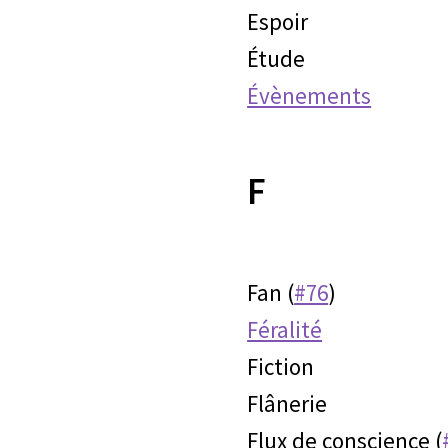
Espoir
Étude
Évènements
F
Fan (
#76
)
Féralité
Fiction
Flânerie
Flux de conscience (